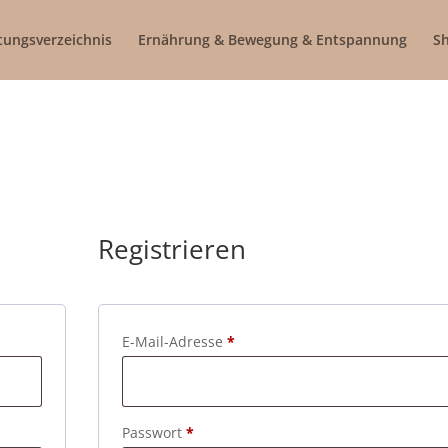
tungsverzeichnis
Ernährung & Bewegung & Entspannung
S
Registrieren
derlich
Erforderlich
E-Mail-Adresse
*
Erforderlich
Passwort
*