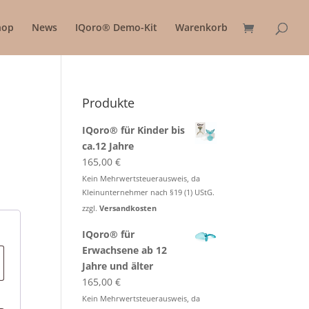
hop
News
IQoro® Demo-Kit
Warenkorb
Produkte
IQoro® für Kinder bis
ca.12 Jahre
165,00
€
Kein Mehrwertsteuerausweis, da
Kleinunternehmer nach §19 (1) UStG.
zzgl.
Versandkosten
IQoro® für
Erwachsene ab 12
Jahre und älter
165,00
€
Kein Mehrwertsteuerausweis, da